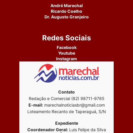
André Marechal
Ricardo Coelho
Dr. Augusto Granjeiro
Redes Sociais
Facebook
Youtube
Instagram
Contato
Redação e Comercial (82) 98711-9765
E-mail:
marechalnoticiasbr@gmail.com
Loteamento Recanto de Taperaguá, S/N
Expediente
Coordenador Geral:
Luis Felipe da Silva