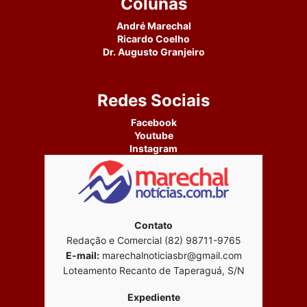
Colunas
André Marechal
Ricardo Coelho
Dr. Augusto Granjeiro
Redes Sociais
Facebook
Youtube
Instagram
Contato
Redação e Comercial (82) 98711-9765
E-mail:
marechalnoticiasbr@gmail.com
Loteamento Recanto de Taperaguá, S/N
Expediente