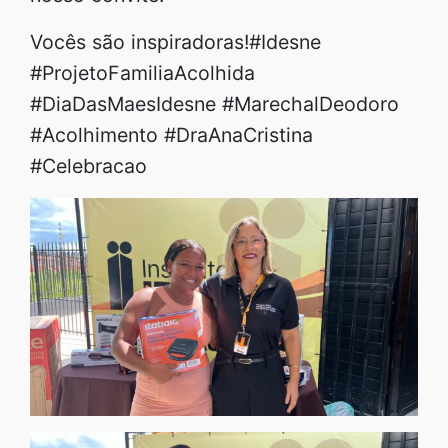
Vocês são inspiradoras!#Idesne
#ProjetoFamiliaAcolhida
#DiaDasMaesIdesne #MarechalDeodoro
#Acolhimento #DraAnaCristina
#Celebracao