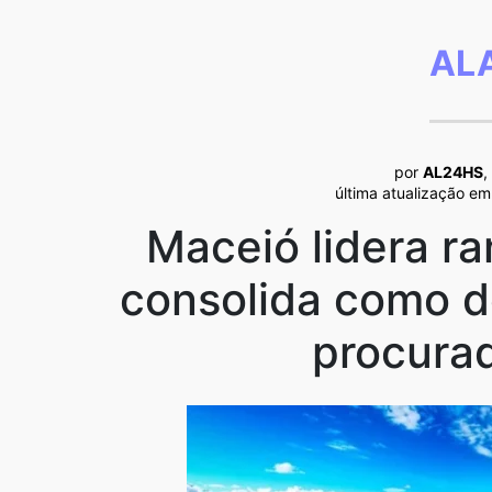
AL
por
AL24HS
,
última atualização em
Maceió lidera ra
consolida como de
procurad