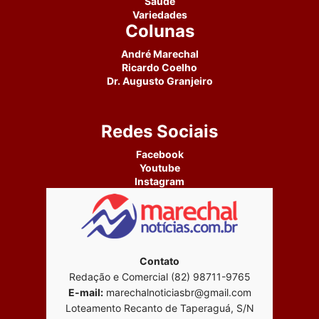
Saúde
Variedades
Colunas
André Marechal
Ricardo Coelho
Dr. Augusto Granjeiro
Redes Sociais
Facebook
Youtube
Instagram
Contato
Redação e Comercial (82) 98711-9765
E-mail:
marechalnoticiasbr@gmail.com
Loteamento Recanto de Taperaguá, S/N