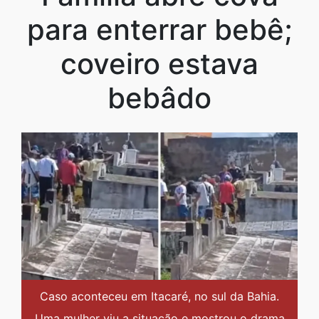
para enterrar bebê;
coveiro estava
bebâdo
Caso aconteceu em Itacaré, no sul da Bahia.
Uma mulher viu a situação e mostrou o drama