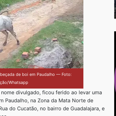
abeçada de boi em Paudalho — Foto:
ção/Whatsapp
ome divulgado, ficou ferido ao levar uma
em Paudalho, na Zona da Mata Norte de
ua do Cucatão, no bairro de Guadalajara, e