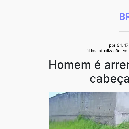
B
por
G1
, 1
última atualização em
Homem é arre
cabeça