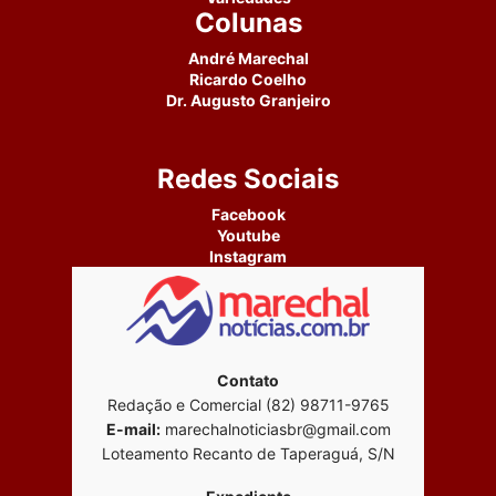
Colunas
André Marechal
Ricardo Coelho
Dr. Augusto Granjeiro
Redes Sociais
Facebook
Youtube
Instagram
Contato
Redação e Comercial (82) 98711-9765
E-mail:
marechalnoticiasbr@gmail.com
Loteamento Recanto de Taperaguá, S/N