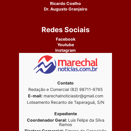
Ricardo Coelho
Dr. Augusto Granjeiro
Redes Sociais
Facebook
Youtube
Instagram
Contato
Redação e Comercial (82) 98711-9765
E-mail:
marechalnoticiasbr@gmail.com
Loteamento Recanto de Taperaguá, S/N
Expediente
Coordenador Geral:
Luis Felipe da Silva
Ramos
Diretora Comercial:
Simone da Conceição