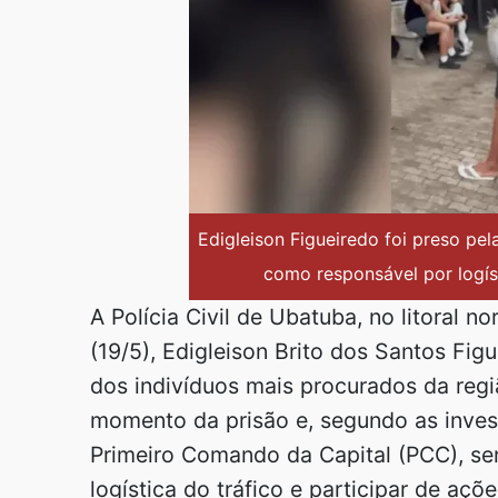
Edigleison Figueiredo foi preso pel
como responsável por logíst
A Polícia Civil de Ubatuba, no litoral n
(19/5), Edigleison Brito dos Santos Fi
dos indivíduos mais procurados da regi
momento da prisão e, segundo as inves
Primeiro Comando da Capital (PCC), se
logística do tráfico e participar de açõe