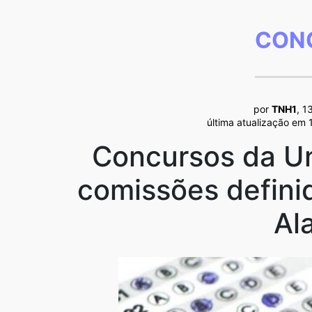
CON
por
TNH1
, 1
última atualização em 
Concursos da Un
comissões defini
Al