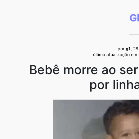
G
por
g1
, 2
última atualização em
Bebê morre ao ser
por linh