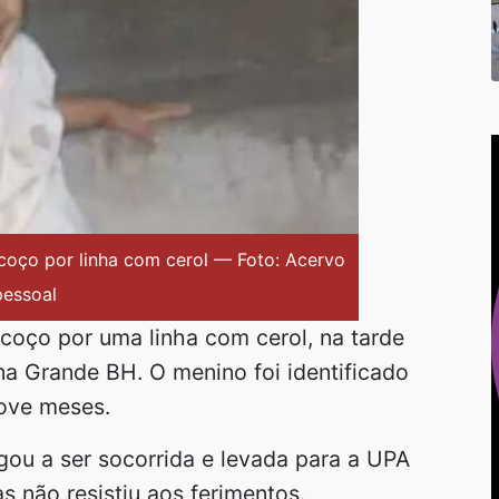
coço por linha com cerol — Foto: Acervo
pessoal
coço por uma linha com cerol, na tarde
na Grande BH. O menino foi identificado
nove meses.
egou a ser socorrida e levada para a UPA
s não resistiu aos ferimentos.