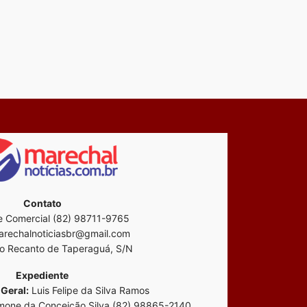
Contato
 Comercial (82) 98711-9765
rechalnoticiasbr@gmail.com
o Recanto de Taperaguá, S/N
Expediente
Geral:
Luis Felipe da Silva Ramos
mone da Conceição Silva (82) 98865-2140