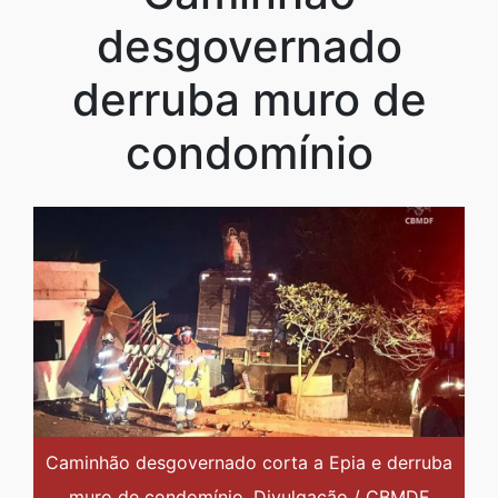
desgovernado
derruba muro de
condomínio
Caminhão desgovernado corta a Epia e derruba
muro de condomínio. Divulgação / CBMDF