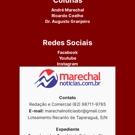
Colunas
André Marechal
Ricardo Coelho
Dr. Augusto Granjeiro
Redes Sociais
Facebook
Youtube
Instagram
Contato
Redação e Comercial (82) 98711-9765
E-mail:
marechalnoticiasbr@gmail.com
Loteamento Recanto de Taperaguá, S/N
Expediente