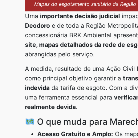
Mapas do esgotamento sanitário da Região 
Uma
importante decisão judicial
impac
Deodoro
e de toda a Região Metropolit
concessionária BRK Ambiental apresen
site, mapas detalhados da rede de es
abrangidas pelo serviço.
A medida, resultado de uma Ação Civil 
como principal objetivo garantir a
tran
indevida
da tarifa de esgoto. Com a div
uma ferramenta essencial para
verific
realmente devida
.
O que muda para Marec
Acesso Gratuito e Amplo:
Os mapas