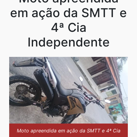
em ação da SMTT e
4ª Cia
Independente
Moto apreendida em ação da SMTT e 4ª Cia