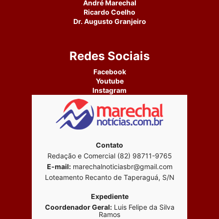
André Marechal
Ricardo Coelho
Dr. Augusto Granjeiro
Redes Sociais
Facebook
Youtube
Instagram
Contato
Redação e Comercial (82) 98711-9765
E-mail:
marechalnoticiasbr@gmail.com
Loteamento Recanto de Taperaguá, S/N
Expediente
Coordenador Geral:
Luis Felipe da Silva
Ramos