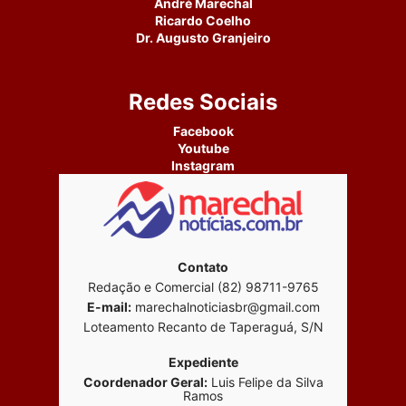
André Marechal
Ricardo Coelho
Dr. Augusto Granjeiro
Redes Sociais
Facebook
Youtube
Instagram
Contato
Redação e Comercial (82) 98711-9765
E-mail:
marechalnoticiasbr@gmail.com
Loteamento Recanto de Taperaguá, S/N
Expediente
Coordenador Geral:
Luis Felipe da Silva
Ramos