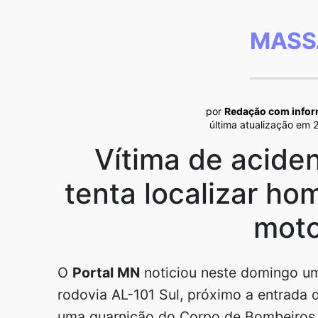
MASS
por
Redação com info
última atualização em 
Vítima de acide
tenta localizar h
moto
O
Portal MN
noticiou neste domingo um
rodovia AL-101 Sul, próximo a entrada d
uma guarnição do Corpo de Bombeiros