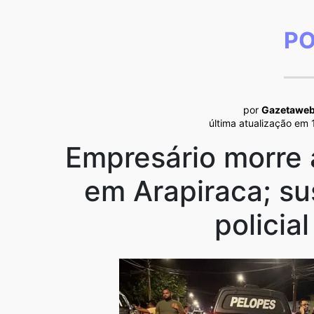
PO
por
Gazetawe
última atualização em
Empresário morre 
em Arapiraca; su
policia