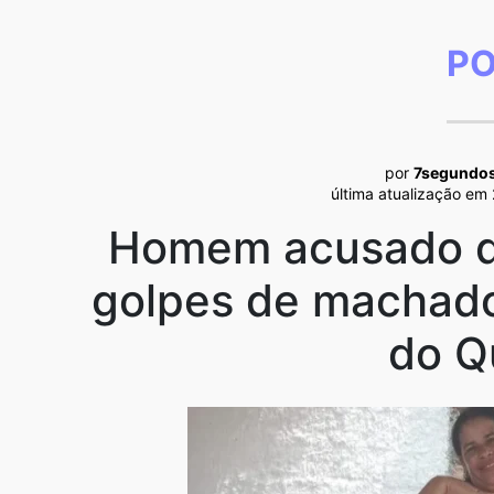
PO
por
7segundo
última atualização em
Homem acusado d
golpes de machado
do Q