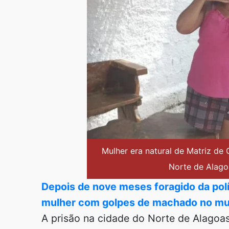
Mulher era natural de Matriz de
Norte de Alago
Depois de nove meses foragido da polí
mulher com golpes de machado no mun
A prisão na cidade do Norte de Alagoas