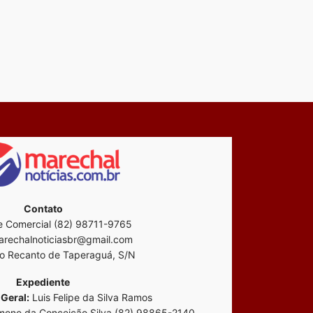
Contato
 Comercial (82) 98711-9765
rechalnoticiasbr@gmail.com
o Recanto de Taperaguá, S/N
Expediente
Geral:
Luis Felipe da Silva Ramos
mone da Conceição Silva (82) 98865-2140