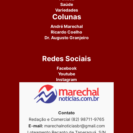
Saúde
Variedades
Colunas
André Marechal
Ricardo Coelho
Dr. Augusto Granjeiro
Redes Sociais
Facebook
Youtube
Instagram
Contato
Redação e Comercial (82) 98711-9765
E-mail:
marechalnoticiasbr@gmail.com
Loteamento Recanto de Taperaguá, S/N