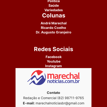
Política
Saúde
Variedades
Colunas
André Marechal
Ricardo Coelho
Dr. Augusto Granjeiro
Redes Sociais
Facebook
Youtube
Instagram
Contato
Redação e Comercial (82) 98711-9765
E-mail:
marechalnoticiasbr@gmail.com