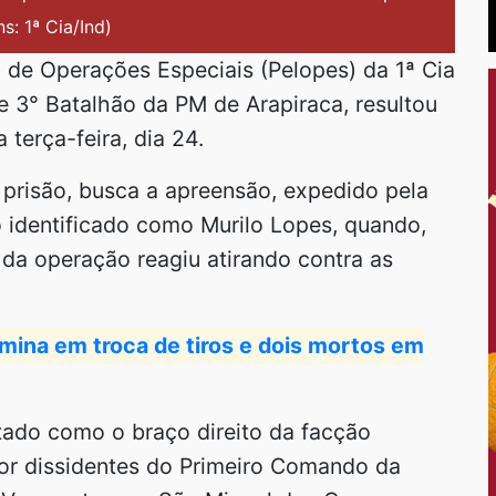
s: 1ª Cia/Ind)
 de Operações Especiais (Pelopes) da 1ª Cia
) e 3° Batalhão da PM de Arapiraca, resultou
erça-feira, dia 24.
risão, busca a apreensão, expedido pela
o identificado como Murilo Lopes, quando,
 da operação reagiu atirando contra as
ina em troca de tiros e dois mortos em
tado como o braço direito da facção
or dissidentes do Primeiro Comando da