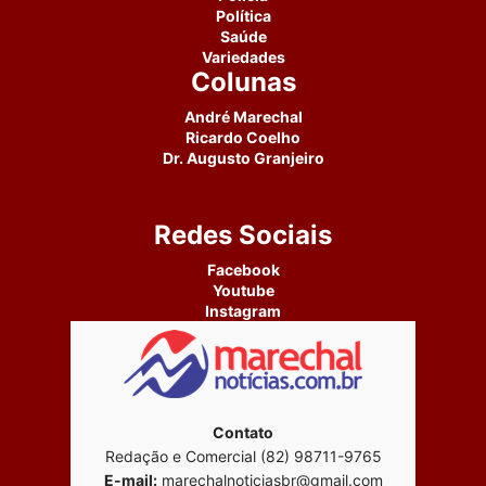
Política
Saúde
Variedades
Colunas
André Marechal
Ricardo Coelho
Dr. Augusto Granjeiro
Redes Sociais
Facebook
Youtube
Instagram
Contato
Redação e Comercial (82) 98711-9765
E-mail:
marechalnoticiasbr@gmail.com