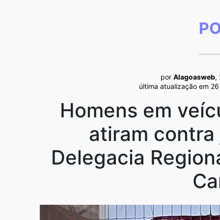
PO
por
Alagoasweb
,
última atualização em 2
Homens em veícu
atiram contra
Delegacia Region
Ca